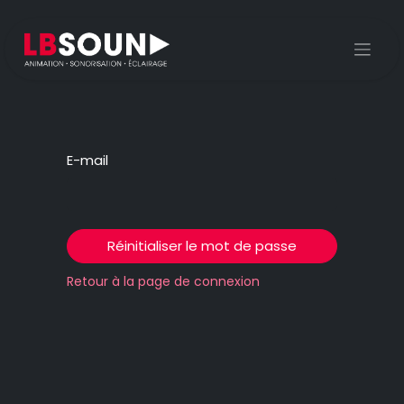
Se rendre au contenu
E-mail
Réinitialiser le mot de passe
Retour à la page de connexion